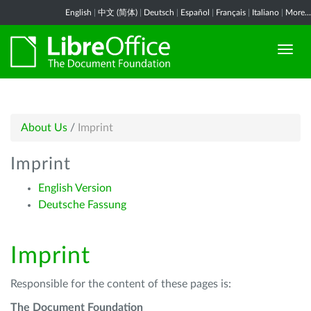
English
|
中文 (简体)
|
Deutsch
|
Español
|
Français
|
Italiano
|
More...
About Us
/
Imprint
Imprint
English Version
Deutsche Fassung
Imprint
Responsible for the content of these pages is:
The Document Foundation